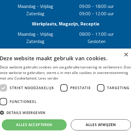
Maandag - Vrijdag
09:00 - 18:00 uur
Zaterdag
09:00 - 12:00 uur
Werkplaats, Magazijn, Receptie
Maandag - Vrijdag
08:00 - 17:00 uur
Zaterdag
Gesloten
×
Deze website maakt gebruik van cookies.
Deze website gebruikt cookies om uw gebruikerservaring te verbeteren. Doo
onze website te gebruiken, stemt u in met alle cookies in overeenstemming
met ons Cookiebeleid.
Lees verder
STRIKT NOODZAKELIJK
PRESTATIE
TARGETING
© Autobedrijf Strijbosch - 2026
Disclaimer
/
Privacy Policy
/
Algemene Voorwaarden
FUNCTIONEEL
Created by
DETAILS WEERGEVEN
ALLES ACCEPTEREN
ALLES AFWIJZEN