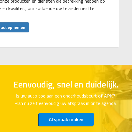
onze producten en diensten die betrekking hebben op
ce en kwaliteit, om zodoende uw tevredenheid te
tact opnemen
Eenvoudig, snel en duidelijk.
Is uw auto toe aan een onderhoudsbeurt of APK?
Plan nu zelf eenvoudig uw afspraak in onze agenda.
Afspraak maken