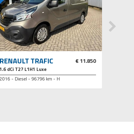
RENAULT TRAFIC
RENAU
€ 11.850
1.6 dCi T27 L1H1 Luxe
1.6 E-Te
2016 - Diesel - 96796 km - H
2023 - -