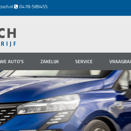
osch.nl
0478-589455

UWE AUTO'S
ZAKELIJK
SERVICE
VRAAGBA