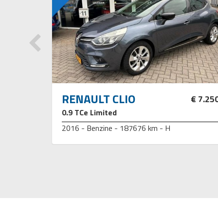
RENAULT CLIO
€ 13.850
€ 7.25
at
0.9 TCe Limited
2016 - Benzine - 187676 km - H