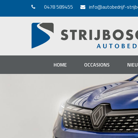
0478 589455
info@autobedrijf-strijb
HOME
OCCASIONS
NIE