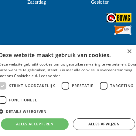
Zaterdag
Gesloten
×
Deze website maakt gebruik van cookies.
© Autobedrijf Strijbosch - 2026
Disclaimer
/
Privacy Policy
/
Algemene Voorwaarden
Deze website gebruikt cookies om uw gebruikerservaring te verbeteren. Doo
onze website te gebruiken, stemt u in met alle cookies in overeenstemming
Created by
met ons Cookiebeleid.
Lees verder
STRIKT NOODZAKELIJK
PRESTATIE
TARGETING
FUNCTIONEEL
DETAILS WEERGEVEN
ALLES ACCEPTEREN
ALLES AFWIJZEN