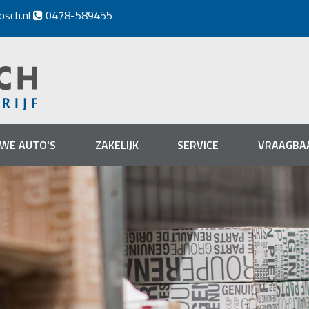
osch.nl
0478-589455

UWE AUTO'S
ZAKELIJK
SERVICE
VRAAGBA