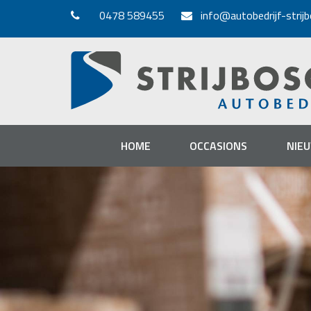
0478 589455
info@autobedrijf-strijb
HOME
OCCASIONS
NIE