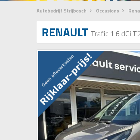
Autobedrijf Strijbosch
Occasions
Renau
RENAULT
Trafic 1.6 dCi 