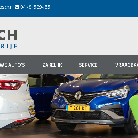
osch.nl
0478-589455

UWE AUTO'S
ZAKELIJK
SERVICE
VRAAGBA