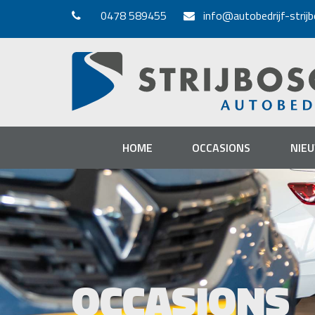
0478 589455
info@autobedrijf-strijb
HOME
OCCASIONS
NIE
OCCASIONS